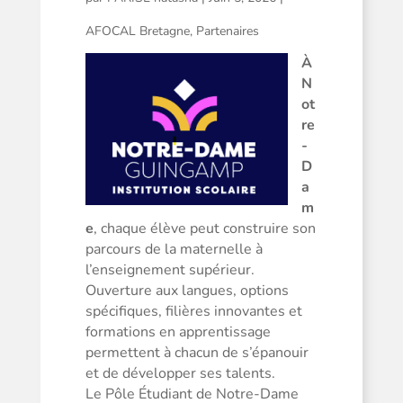
AFOCAL Bretagne
,
Partenaires
À
N
ot
re
-
D
a
m
e
, chaque élève peut construire son
parcours de la maternelle à
l’enseignement supérieur.
Ouverture aux langues, options
spécifiques, filières innovantes et
formations en apprentissage
permettent à chacun de s’épanouir
et de développer ses talents.
Le Pôle Étudiant de Notre-Dame