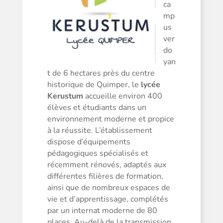
ca
mp
us
ver
do
yan
t de 6 hectares près du centre
historique de Quimper, le
lycée
Kerustum
accueille environ 400
élèves et étudiants dans un
environnement moderne et propice
à la réussite. L’établissement
dispose d’équipements
pédagogiques spécialisés et
récemment rénovés, adaptés aux
différentes filières de formation,
ainsi que de nombreux espaces de
vie et d’apprentissage, complétés
par un internat moderne de 80
places. Au-delà de la transmission