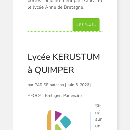
portés conjointement par l’Afocal et
le lycée Anne de Bretagne.
LIRE PLUS…
Lycée KERUSTUM
à QUIMPER
par
PARISE natasha
|
Juin 5, 2026
|
AFOCAL Bretagne
,
Partenaires
Sit
ué
sur
un